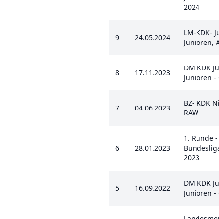
2024
LM-KDK- J
9
24.05.2024
Junioren,
DM KDK J
8
17.11.2023
Junioren - 
BZ- KDK N
7
04.06.2023
RAW
1. Runde 
6
28.01.2023
Bundesliga
2023
DM KDK J
5
16.09.2022
Junioren - 
Landesmei