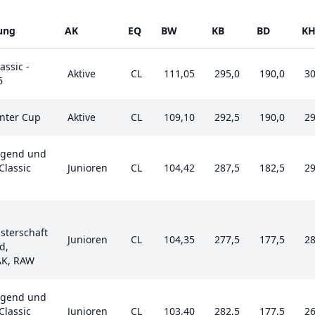
ung
AK
EQ
BW
KB
BD
K
ssic -
Aktive
CL
111,05
295,0
190,0
30
6
inter Cup
Aktive
CL
109,10
292,5
190,0
29
ugend und
Classic
Junioren
CL
104,42
287,5
182,5
29
sterschaft
Junioren
CL
104,35
277,5
177,5
28
d,
AK, RAW
ugend und
Classic
Junioren
CL
103,40
282,5
177,5
26