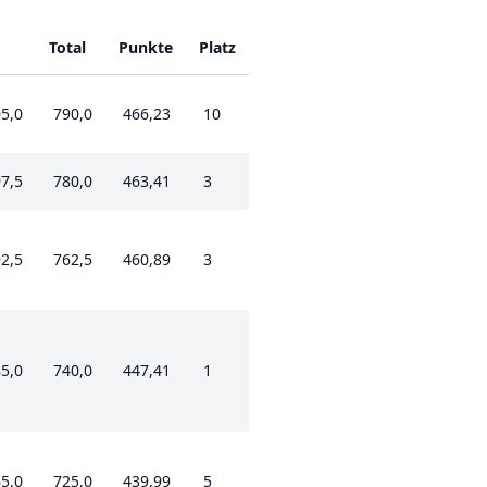
H
Total
Punkte
Platz
5,0
790,0
466,23
10
7,5
780,0
463,41
3
2,5
762,5
460,89
3
5,0
740,0
447,41
1
5,0
725,0
439,99
5