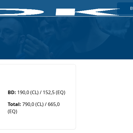
Hom
Info
Wet
Rek
Too
Ko
B
B
BD:
190,0 (CL) / 152,5 (EQ)
Total:
790,0 (CL) / 665,0
(EQ)