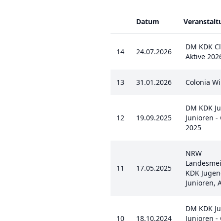
Datum
Veranstalt
DM KDK Cla
14
24.07.2026
Aktive 202
13
31.01.2026
Colonia W
DM KDK J
12
19.09.2025
Junioren - 
2025
NRW
Landesmei
11
17.05.2025
KDK Jugen
Junioren, 
DM KDK J
10
18.10.2024
Junioren - 