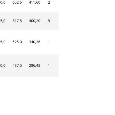
0,0
652,5
411,60
2
5,0
617,5
400,20
9
5,0
525,0
340,36
1
0,0
437,5
286,43
1