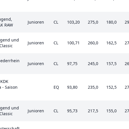
ugend,
Junioren
CL
103,20
275,0
180,0
29
 AK RAW
ugend und
Junioren
CL
100,71
260,0
162,5
27
Classic
iederrhein
Junioren
CL
97,75
245,0
157,5
26
- KDK
 - Saison
EQ
93,80
235,0
152,5
27
ugend und
Junioren
CL
95,73
217,5
155,0
27
Classic
sterschaft