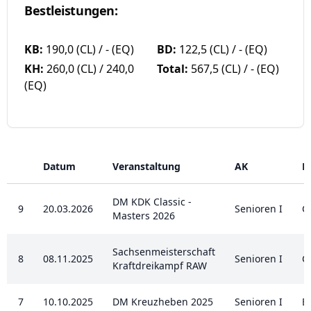
Bestleistungen:
KB:
190,0 (CL) / - (EQ)
BD:
122,5 (CL) / - (EQ)
KH:
260,0 (CL) / 240,0
Total:
567,5 (CL) / - (EQ)
(EQ)
Datum
Veranstaltung
AK
E
DM KDK Classic -
9
20.03.2026
Senioren I
C
Masters 2026
Sachsenmeisterschaft
8
08.11.2025
Senioren I
C
Kraftdreikampf RAW
7
10.10.2025
DM Kreuzheben 2025
Senioren I
E