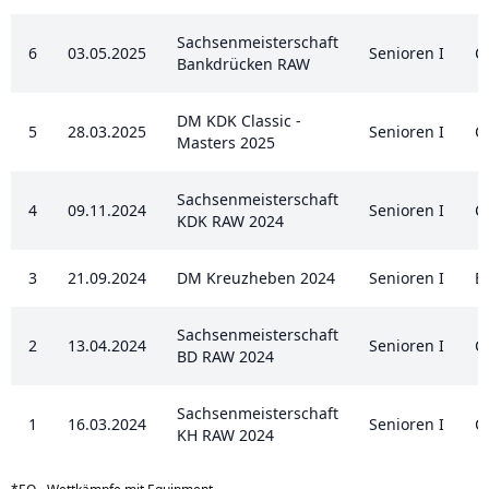
Sachsenmeisterschaft
6
03.05.2025
Senioren I
C
Bankdrücken RAW
DM KDK Classic -
5
28.03.2025
Senioren I
C
Masters 2025
Sachsenmeisterschaft
4
09.11.2024
Senioren I
C
KDK RAW 2024
3
21.09.2024
DM Kreuzheben 2024
Senioren I
E
Sachsenmeisterschaft
2
13.04.2024
Senioren I
C
BD RAW 2024
Sachsenmeisterschaft
1
16.03.2024
Senioren I
C
KH RAW 2024