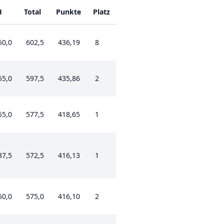
H
Total
Punkte
Platz
50,0
602,5
436,19
8
55,0
597,5
435,86
2
55,0
577,5
418,65
1
37,5
572,5
416,13
1
50,0
575,0
416,10
2