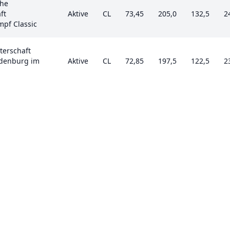
he
ft
Aktive
CL
73,45
205,0
132,5
2
mpf Classic
terschaft
ndenburg im
Aktive
CL
72,85
197,5
122,5
2