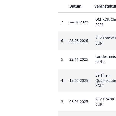
Datum
Veranstaltu
DM KDK Clas
7
24.07.2026
2026
KSV Frankfu
6
28.03.2026
CUP
Landesmeis
5
22.11.2025
Berlin
Berliner
4
15.02.2025
Qualifikati
KDK
KSV FRANKF
3
03.01.2025
CUP