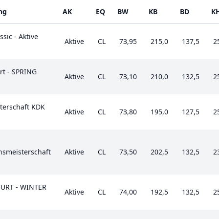
ng
AK
EQ
BW
KB
BD
K
sic - Aktive
Aktive
CL
73,95
215,0
137,5
2
rt - SPRING
Aktive
CL
73,10
210,0
132,5
2
terschaft KDK
Aktive
CL
73,80
195,0
127,5
2
onsmeisterschaft
Aktive
CL
73,50
202,5
132,5
2
URT - WINTER
Aktive
CL
74,00
192,5
132,5
2