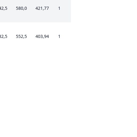
42,5
580,0
421,77
1
32,5
552,5
403,94
1