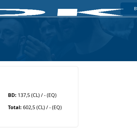
Hom
Info
Wet
Rek
Too
Ko
B
B
BD:
137,5 (CL) / - (EQ)
Total:
602,5 (CL) / - (EQ)